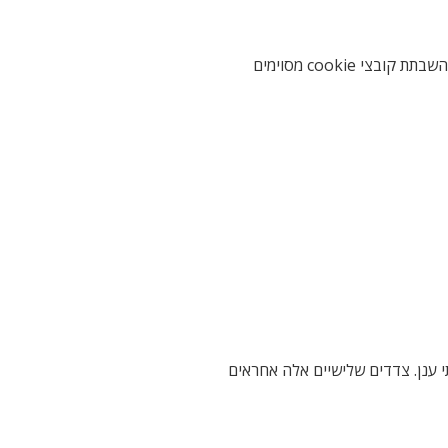
רוב דפדפני האינטרנט מאפשרים לך לשלוט בקובצי ה-cookie או להשבית אותם באמצעות הגדרות הדפדפן. השבתת קובצי cookie מסוימים
ו שירותי ענן. צדדים שלישיים אלה אחראים