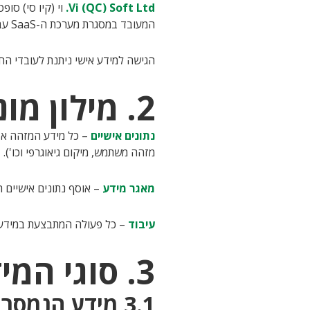
Vi (QC) Soft Ltd.
המעובד במסגרת מערכת ה-SaaS עבור לקוחותיה – החברה עשויה לשמש כמעבדת מידע (Data Processor) בהתאם להסכם עם הלקוח.
הגישה למידע אישי ניתנת לעובדי הח
2. מילון מונחים
נתונים אישיים
מזהה משתמש, מיקום גיאוגרפי וכו').
מאגר מידע
– אוסף נתונים אישיים ה
עיבוד
– כל פעולה המתבצעת במידע אי
3. סוגי המידע הנאסף
3.1 מידע הנמסר על-ידי המשתמש