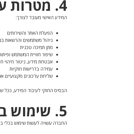
4. מטרות עיבוד המידע
המידע האישי מעובד לצורך:
הפעלת האתר והשירותים
ניהול משתמשים והרשאות ב
מתן תמיכה טכנית
שיפור חוויית המשתמש ופיתו
אבטחת מידע, ניטור וזיהוי חר
עמידה בדרישות חוקיות
שליחת עדכונים מקצועיים או 
הבסיס החוקי לעיבוד המידע, ככל שה-GDPR חל, עשוי לכלול: קיום חוזה, הסכמה, אינטרס לגיטימי של החברה, או חובה
5. שימוש בכלי בינה מלאכותית (AI)
החברה עשויה לעשות שימוש בכלי בינ