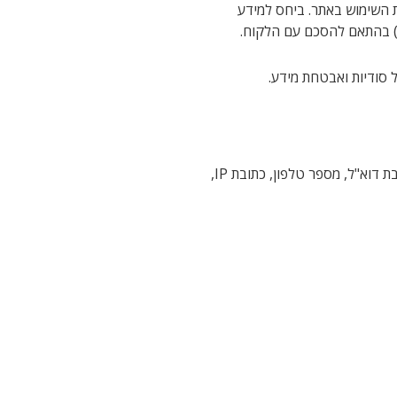
ה במידע (Data Controller) הנאסף במסגרת השימוש באתר. ביחס למידע
 סודיות ואבטחת מידע.
– כל מידע המזהה אדם או שניתן לזהותו באמצעותו, במישרין או בעקיפין (כגון שם, תפקיד, כתובת דוא"ל, מספר טלפון, כתובת IP,