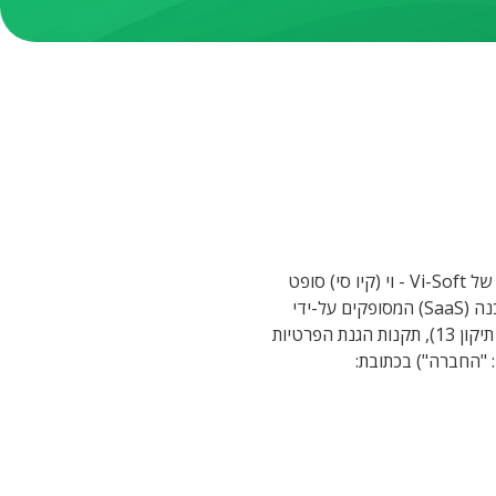
מדיניות פרטיות זו מפרטת כיצד נאספים, נשמרים, מעובדים ומוגנים נתונים אישיים של מבקרי אתר האינטרנט של Vi-Soft - וי (קיו סי) סופט
בע"מ (להלן: "החברה") בכתובת: https://www.visoft-eng.com/ וכן של משתמשים במערכות ובשירותי התוכנה (SaaS) המסופקים על-ידי
החברה (להלן: "השירותים"). המדיניות מנוסחת בהתאם להוראות חוק הגנת הפרטיות, התשמ"א–1981 (לרבות תיקון 13), תקנות הגנת הפרטיות
: "החברה") בכתובת: